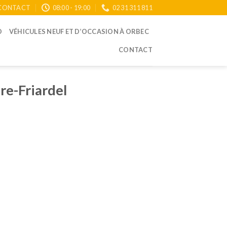
CONTACT
08:00 - 19:00
02 31 311 811
O
VÉHICULES NEUF ET D’OCCASION À ORBEC
CONTACT
re-Friardel