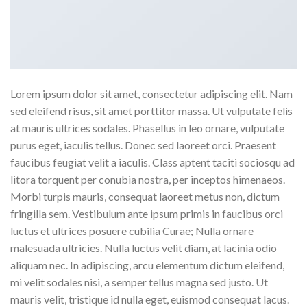
Lorem ipsum dolor sit amet, consectetur adipiscing elit. Nam
sed eleifend risus, sit amet porttitor massa. Ut vulputate felis
at mauris ultrices sodales. Phasellus in leo ornare, vulputate
purus eget, iaculis tellus. Donec sed laoreet orci. Praesent
faucibus feugiat velit a iaculis. Class aptent taciti sociosqu ad
litora torquent per conubia nostra, per inceptos himenaeos.
Morbi turpis mauris, consequat laoreet metus non, dictum
fringilla sem. Vestibulum ante ipsum primis in faucibus orci
luctus et ultrices posuere cubilia Curae; Nulla ornare
malesuada ultricies. Nulla luctus velit diam, at lacinia odio
aliquam nec. In adipiscing, arcu elementum dictum eleifend,
mi velit sodales nisi, a semper tellus magna sed justo. Ut
mauris velit, tristique id nulla eget, euismod consequat lacus.